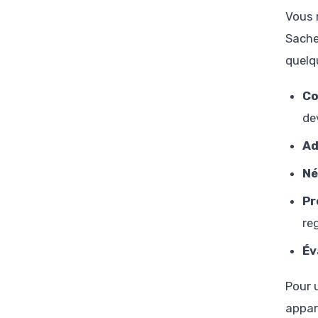
Vous 
Sachez
quelq
Co
de
Ad
Né
Pr
re
Év
Pour 
appar