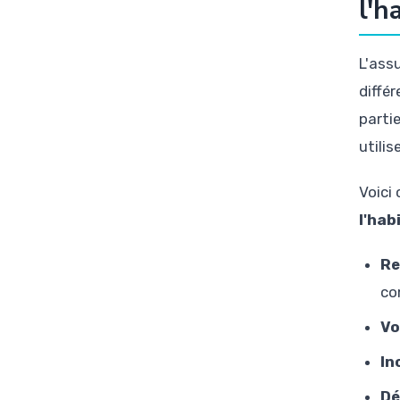
l'h
L'ass
diffé
parti
utilis
Voici
l'hab
Re
co
Vo
In
Dé