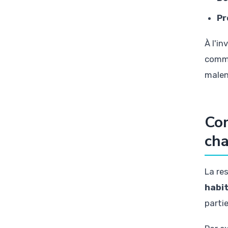
Pr
À l'in
commu
malen
Com
cha
La re
habi
parti