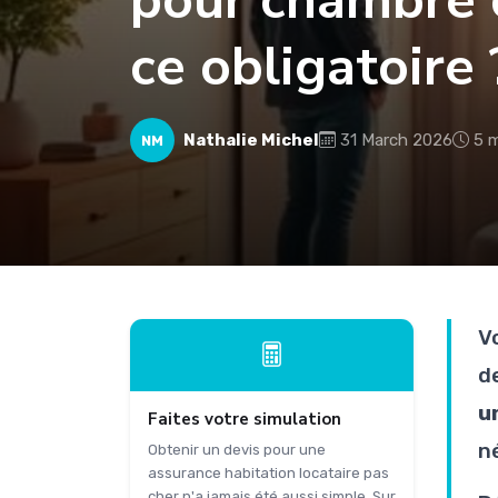
pour chambre c
ce obligatoire 
Nathalie Michel
31 March 2026
5 m
NM
V
d
u
Faites votre simulation
n
Obtenir un devis pour une
assurance habitation locataire pas
cher n'a jamais été aussi simple. Sur