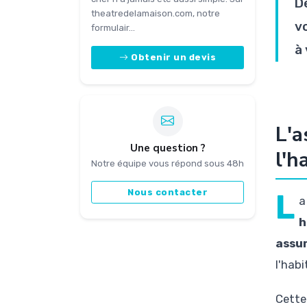
D
theatredelamaison.com, notre
v
formulair...
à 
Obtenir un devis
L'a
Une question ?
l'h
Notre équipe vous répond sous 48h
Nous contacter
L
a
h
assu
l'hab
Cette 