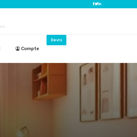
i...
Devis
t
Compte