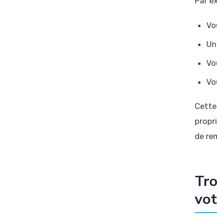
Par ex
Vo
Un
Vo
Vo
Cette
propri
de re
Tro
vo