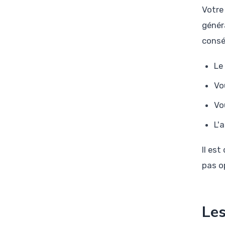
Votre
génér
consé
Le
Vo
Vo
L'
Il est
pas op
Les