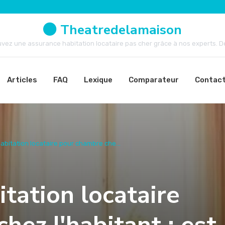
Theatredelamaison
uvez une assurance habitation locataire pas cher grâce à nos experts. Dev
Articles
FAQ
Lexique
Comparateur
Contac
bitation locataire pour chambre che...
tation locataire