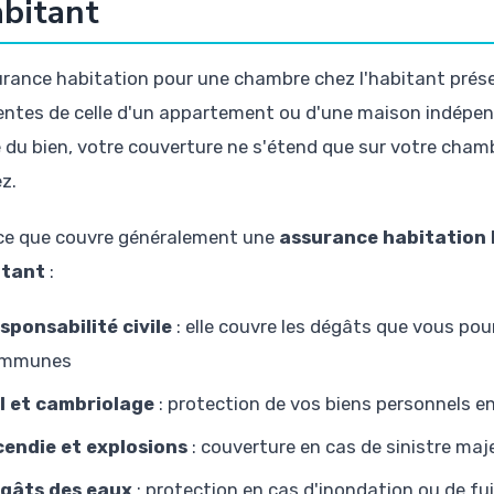
abitant
urance habitation pour une chambre chez l'habitant présen
rentes de celle d'un appartement ou d'une maison indépe
e du bien, votre couverture ne s'étend que sur votre ch
ez.
 ce que couvre généralement une
assurance habitation 
itant
:
sponsabilité civile
: elle couvre les dégâts que vous pou
mmunes
l et cambriolage
: protection de vos biens personnels en
cendie et explosions
: couverture en cas de sinistre maj
gâts des eaux
: protection en cas d'inondation ou de fu