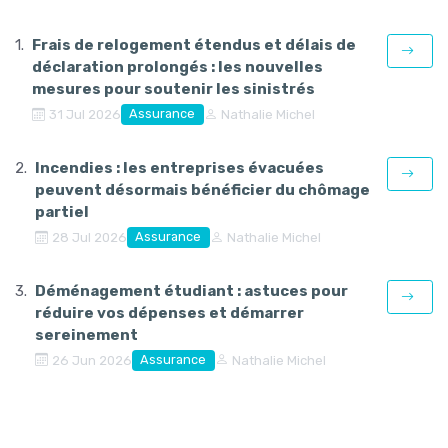
Frais de relogement étendus et délais de
déclaration prolongés : les nouvelles
mesures pour soutenir les sinistrés
Assurance
31 Jul 2026
Nathalie Michel
Incendies : les entreprises évacuées
peuvent désormais bénéficier du chômage
partiel
Assurance
28 Jul 2026
Nathalie Michel
Déménagement étudiant : astuces pour
réduire vos dépenses et démarrer
sereinement
Assurance
26 Jun 2026
Nathalie Michel