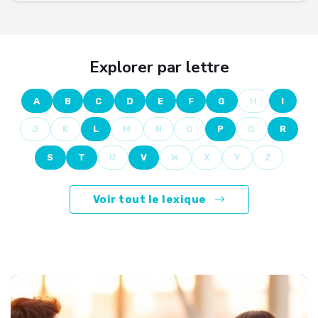
Explorer par lettre
A
B
C
D
E
F
G
H
I
J
K
L
M
N
O
P
Q
R
S
T
U
V
W
X
Y
Z
Voir tout le lexique