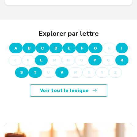
Explorer par lettre
A
B
C
D
E
F
G
H
I
J
K
L
M
N
O
P
Q
R
S
T
U
V
W
X
Y
Z
Voir tout le lexique