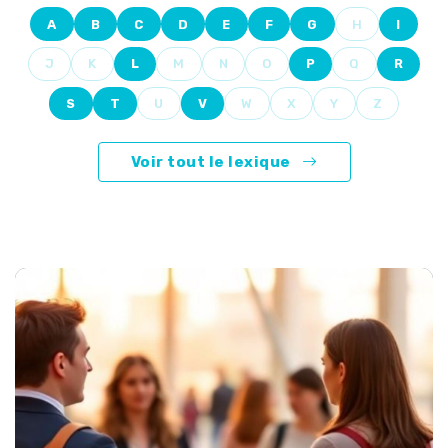
A
B
C
D
E
F
G
H
I
J
K
L
M
N
O
P
Q
R
S
T
U
V
W
X
Y
Z
Voir tout le lexique