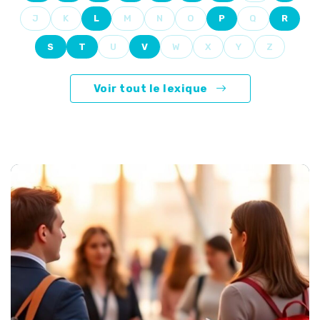
J
K
L
M
N
O
P
Q
R
S
T
U
V
W
X
Y
Z
Voir tout le lexique